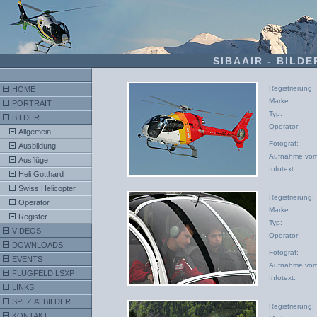
SIBAAIR -
BILDE
Registrierung:
HOME
Marke:
PORTRAIT
Typ:
BILDER
Operator:
Allgemein
Fotograf:
Ausbildung
Aufnahme vom
Ausflüge
Infotext:
Heli Gotthard
Swiss Helicopter
Registrierung:
Operator
Marke:
Register
Typ:
VIDEOS
Operator:
DOWNLOADS
Fotograf:
EVENTS
Aufnahme vom
FLUGFELD LSXP
Infotext:
LINKS
SPEZIALBILDER
Registrierung:
KONTAKT