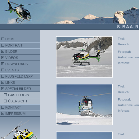
SIBAAIR
Titel:
HOME
Bereich:
PORTRAIT
BILDER
Fotograf:
Aufnahme vom
VIDEOS
Infotext:
DOWNLOADS
EVENTS
FLUGFELD LSXP
LINKS
Titel:
SPEZIALBILDER
Bereich:
GAST-LOGIN
Fotograf:
ÜBERSICHT
Aufnahme vom
KONTAKT
Infotext:
IMPRESSUM
Titel: